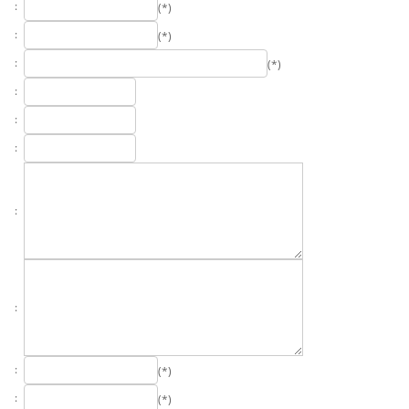
:
(*)
:
(*)
:
(*)
:
:
:
:
:
:
(*)
:
(*)