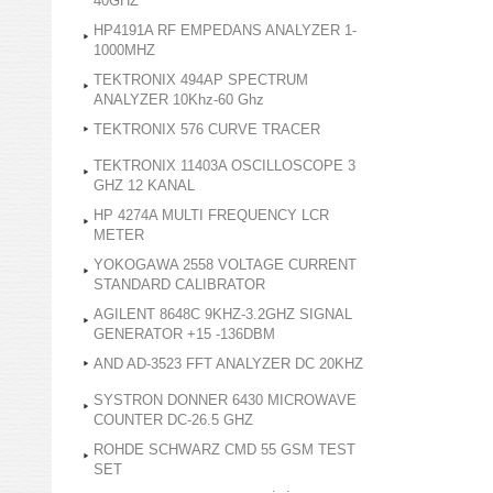
40GHZ
HP4191A RF EMPEDANS ANALYZER 1-
1000MHZ
TEKTRONIX 494AP SPECTRUM
ANALYZER 10Khz-60 Ghz
TEKTRONIX 576 CURVE TRACER
TEKTRONIX 11403A OSCILLOSCOPE 3
GHZ 12 KANAL
HP 4274A MULTI FREQUENCY LCR
METER
YOKOGAWA 2558 VOLTAGE CURRENT
STANDARD CALIBRATOR
AGILENT 8648C 9KHZ-3.2GHZ SIGNAL
GENERATOR +15 -136DBM
AND AD-3523 FFT ANALYZER DC 20KHZ
SYSTRON DONNER 6430 MICROWAVE
COUNTER DC-26.5 GHZ
ROHDE SCHWARZ CMD 55 GSM TEST
SET