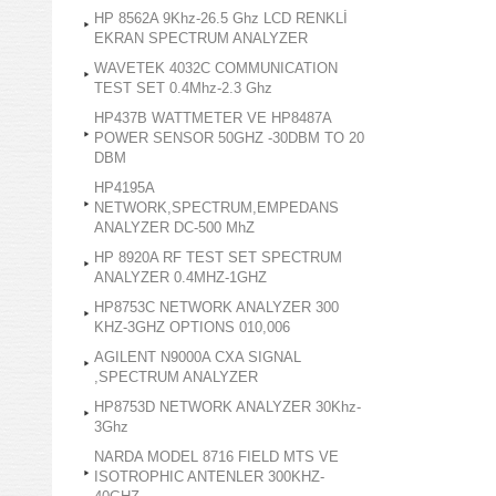
HP 8562A 9Khz-26.5 Ghz LCD RENKLİ
EKRAN SPECTRUM ANALYZER
WAVETEK 4032C COMMUNICATION
TEST SET 0.4Mhz-2.3 Ghz
HP437B WATTMETER VE HP8487A
POWER SENSOR 50GHZ -30DBM TO 20
DBM
HP4195A
NETWORK,SPECTRUM,EMPEDANS
ANALYZER DC-500 MhZ
HP 8920A RF TEST SET SPECTRUM
ANALYZER 0.4MHZ-1GHZ
HP8753C NETWORK ANALYZER 300
KHZ-3GHZ OPTIONS 010,006
AGILENT N9000A CXA SIGNAL
,SPECTRUM ANALYZER
HP8753D NETWORK ANALYZER 30Khz-
3Ghz
NARDA MODEL 8716 FIELD MTS VE
ISOTROPHIC ANTENLER 300KHZ-