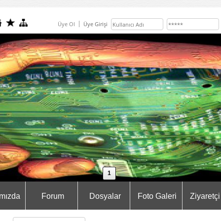
Üye Ol
Üye Girişi
1
mızda
Forum
Dosyalar
Foto Galeri
Ziyaretçi