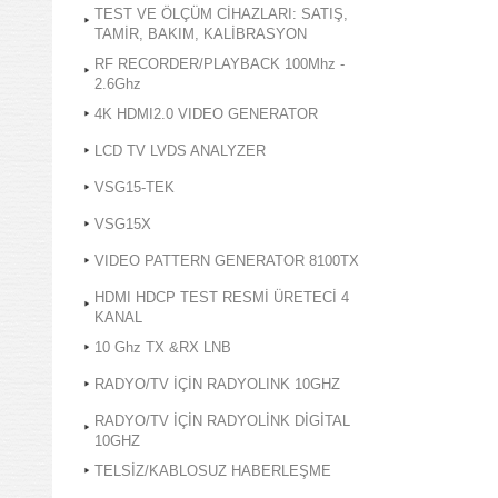
TEST VE ÖLÇÜM CİHAZLARI: SATIŞ,
TAMİR, BAKIM, KALİBRASYON
RF RECORDER/PLAYBACK 100Mhz -
2.6Ghz
4K HDMI2.0 VIDEO GENERATOR
LCD TV LVDS ANALYZER
VSG15-TEK
VSG15X
VIDEO PATTERN GENERATOR 8100TX
HDMI HDCP TEST RESMİ ÜRETECİ 4
KANAL
10 Ghz TX &RX LNB
RADYO/TV İÇİN RADYOLINK 10GHZ
RADYO/TV İÇİN RADYOLİNK DİGİTAL
10GHZ
TELSİZ/KABLOSUZ HABERLEŞME