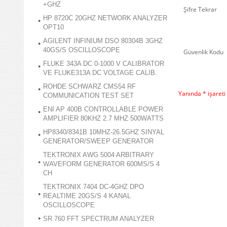
+GHZ
Şifre Tekrar
HP 8720C 20GHZ NETWORK ANALYZER
OPT10
AGILENT INFINIUM DSO 80304B 3GHZ
40GS/S OSCILLOSCOPE
Güvenlik Kodu
FLUKE 343A DC 0-1000 V CALIBRATOR
VE FLUKE313A DC VOLTAGE CALIB.
ROHDE SCHWARZ CMS54 RF
Yanında * işareti
COMMUNICATION TEST SET
ENI AP 400B CONTROLLABLE POWER
AMPLIFIER 80KHZ 2.7 MHZ 500WATTS
HP8340/8341B 10MHZ-26.5GHZ SINYAL
GENERATOR/SWEEP GENERATOR
TEKTRONIX AWG 5004 ARBITRARY
WAVEFORM GENERATOR 600MS/S 4
CH
TEKTRONIX 7404 DC-4GHZ DPO
REALTIME 20GS/S 4 KANAL
OSCILLOSCOPE
SR 760 FFT SPECTRUM ANALYZER