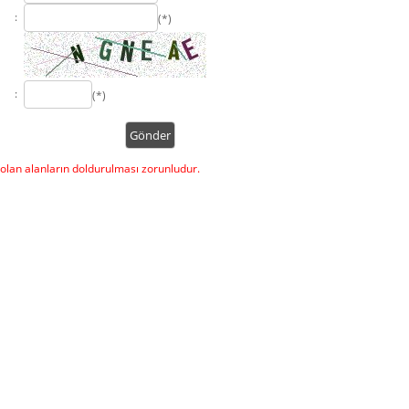
:
(*)
:
(*)
 olan alanların doldurulması zorunludur.