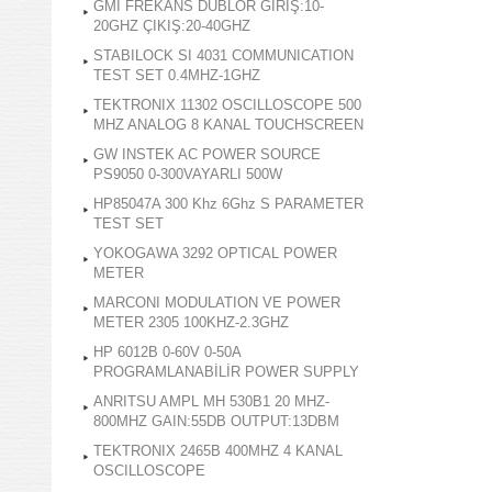
GMI FREKANS DUBLOR GİRİŞ:10-
20GHZ ÇIKIŞ:20-40GHZ
STABILOCK SI 4031 COMMUNICATION
TEST SET 0.4MHZ-1GHZ
TEKTRONIX 11302 OSCILLOSCOPE 500
MHZ ANALOG 8 KANAL TOUCHSCREEN
GW INSTEK AC POWER SOURCE
PS9050 0-300VAYARLI 500W
HP85047A 300 Khz 6Ghz S PARAMETER
TEST SET
YOKOGAWA 3292 OPTICAL POWER
METER
MARCONI MODULATION VE POWER
METER 2305 100KHZ-2.3GHZ
HP 6012B 0-60V 0-50A
PROGRAMLANABİLİR POWER SUPPLY
ANRITSU AMPL MH 530B1 20 MHZ-
800MHZ GAIN:55DB OUTPUT:13DBM
TEKTRONIX 2465B 400MHZ 4 KANAL
OSCILLOSCOPE