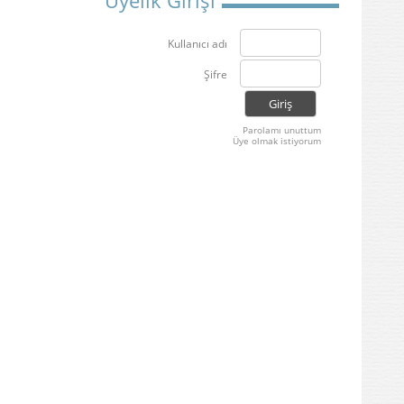
Üyelik Girişi
Kullanıcı adı
Şifre
Parolamı unuttum
Üye olmak istiyorum