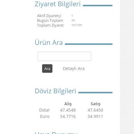
Ziyaret Bilgileri
Aktif Ziyaretçi
1
Bugün Toplam
30
Toplam Ziyaret
107109
Ürün Ara
Detaylı Ara
Döviz Bilgileri
Alış
Satış
Dolar
47.4548
47.6450
Euro
54.7716
54.9911